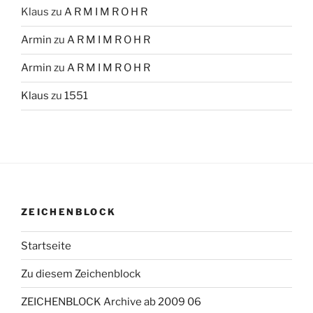
Klaus
zu
A R M I M R O H R
Armin
zu
A R M I M R O H R
Armin
zu
A R M I M R O H R
Klaus
zu
1551
ZEICHENBLOCK
Startseite
Zu diesem Zeichenblock
ZEICHENBLOCK Archive ab 2009 06