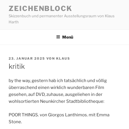
Zum
ZEICHENBLOCK
Inhalt
Skizzenbuch und permanenter Ausstellungsraum von Klaus
springen
Harth
Menü
VERÖFFENTLICHT
23. JANUAR 2025
VON
KLAUS
AM
kritik
by the way, gestern hab ich tatsächlich und völlig
überraschend einen wirklich wunderbaren Film
gesehen, auf DVD, zuhause, ausgeliehen in der
wohlsortierten Neunkircher Stadtbibliotheque:
POOR THINGS. von Giorgos Lanthimos. mit Emma
Stone.