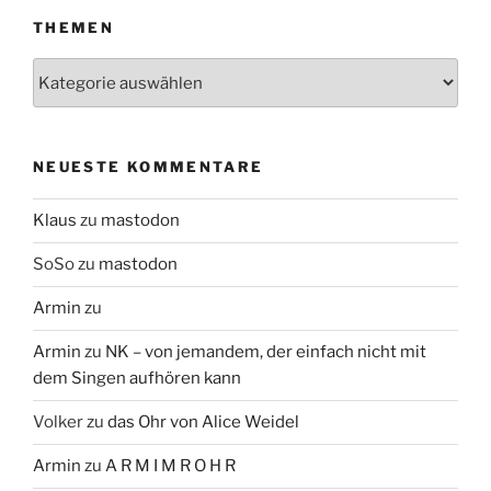
THEMEN
Themen
NEUESTE KOMMENTARE
Klaus
zu
mastodon
SoSo
zu
mastodon
Armin
zu
Armin
zu
NK – von jemandem, der einfach nicht mit
dem Singen aufhören kann
Volker
zu
das Ohr von Alice Weidel
Armin
zu
A R M I M R O H R