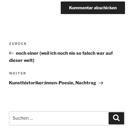
Beitragsnavigation
ZURÜCK
Vorheriger
Beitrag
noch einer (weil ich noch nie so falsch war auf
dieser welt)
WEITER
Nächster
Beitrag
Kunsthistoriker:innen-Poesie, Nachtrag
Suchen
Suche
nach: