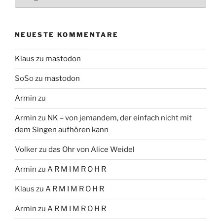
NEUESTE KOMMENTARE
Klaus
zu
mastodon
SoSo
zu
mastodon
Armin
zu
Armin
zu
NK – von jemandem, der einfach nicht mit
dem Singen aufhören kann
Volker
zu
das Ohr von Alice Weidel
Armin
zu
A R M I M R O H R
Klaus
zu
A R M I M R O H R
Armin
zu
A R M I M R O H R