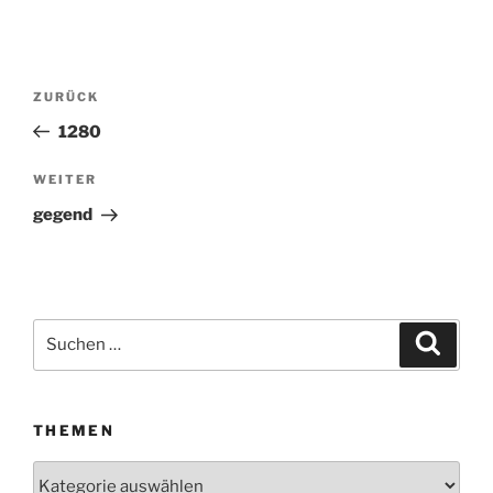
Beitragsnavigation
ZURÜCK
Vorheriger
Beitrag
1280
WEITER
Nächster
Beitrag
gegend
Suchen
Suche
nach:
THEMEN
Themen