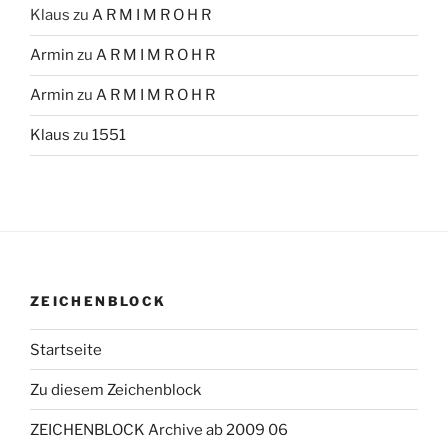
Klaus
zu
A R M I M R O H R
Armin
zu
A R M I M R O H R
Armin
zu
A R M I M R O H R
Klaus
zu
1551
ZEICHENBLOCK
Startseite
Zu diesem Zeichenblock
ZEICHENBLOCK Archive ab 2009 06