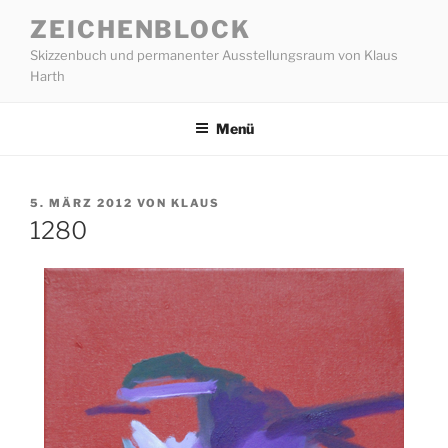
Zum
ZEICHENBLOCK
Inhalt
Skizzenbuch und permanenter Ausstellungsraum von Klaus
springen
Harth
Menü
VERÖFFENTLICHT
5. MÄRZ 2012
VON
KLAUS
AM
1280