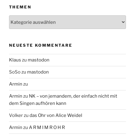
THEMEN
Themen
NEUESTE KOMMENTARE
Klaus
zu
mastodon
SoSo
zu
mastodon
Armin
zu
Armin
zu
NK – von jemandem, der einfach nicht mit
dem Singen aufhören kann
Volker
zu
das Ohr von Alice Weidel
Armin
zu
A R M I M R O H R