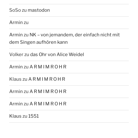
SoSo
zu
mastodon
Armin
zu
Armin
zu
NK – von jemandem, der einfach nicht mit
dem Singen aufhören kann
Volker
zu
das Ohr von Alice Weidel
Armin
zu
A R M I M R O H R
Klaus
zu
A R M I M R O H R
Armin
zu
A R M I M R O H R
Armin
zu
A R M I M R O H R
Klaus
zu
1551