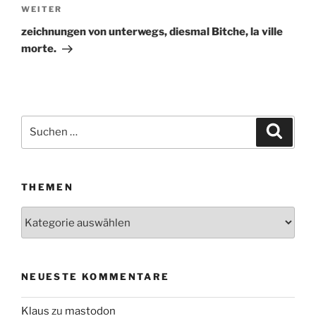
WEITER
Nächster
Beitrag
zeichnungen von unterwegs, diesmal Bitche, la ville
morte.
Suchen
Suche
nach:
THEMEN
Themen
NEUESTE KOMMENTARE
Klaus
zu
mastodon