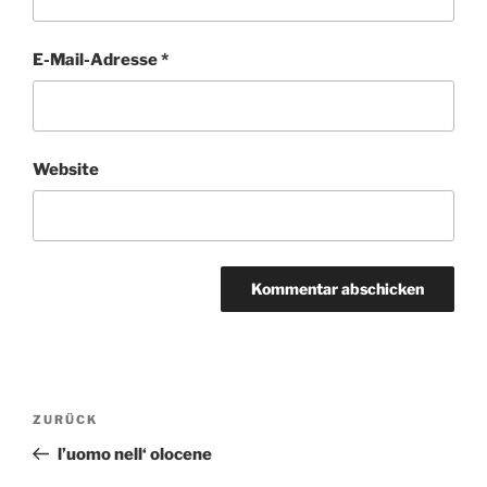
E-Mail-Adresse
*
Website
Beitragsnavigation
ZURÜCK
Vorheriger
Beitrag
l’uomo nell‘ olocene