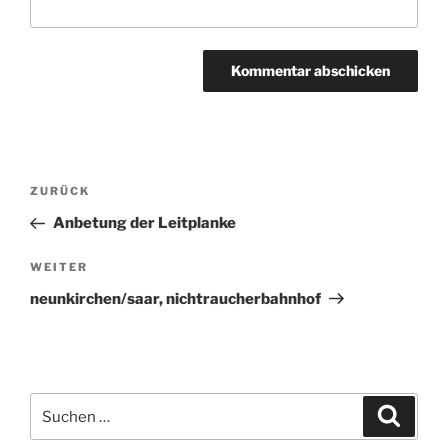
Beitragsnavigation
ZURÜCK
Vorheriger
Beitrag
Anbetung der Leitplanke
WEITER
Nächster
Beitrag
neunkirchen/saar, nichtraucherbahnhof
Suchen
Suche
nach: