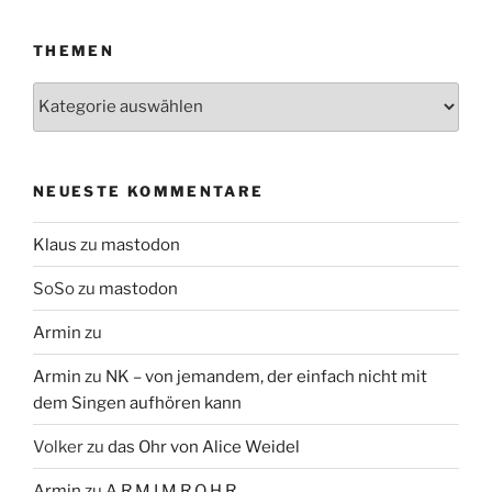
THEMEN
Themen
NEUESTE KOMMENTARE
Klaus
zu
mastodon
SoSo
zu
mastodon
Armin
zu
Armin
zu
NK – von jemandem, der einfach nicht mit
dem Singen aufhören kann
Volker
zu
das Ohr von Alice Weidel
Armin
zu
A R M I M R O H R