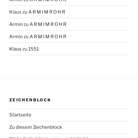
Klaus
zu
A R M I M R O H R
Armin
zu
A R M I M R O H R
Armin
zu
A R M I M R O H R
Klaus
zu
1551
ZEICHENBLOCK
Startseite
Zu diesem Zeichenblock