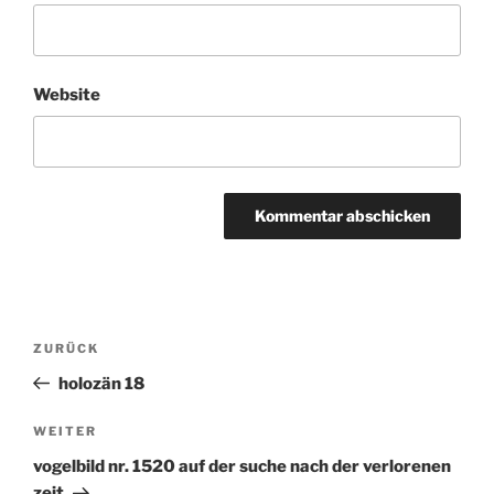
Website
Beitragsnavigation
ZURÜCK
Vorheriger
Beitrag
holozän 18
WEITER
Nächster
Beitrag
vogelbild nr. 1520 auf der suche nach der verlorenen
zeit