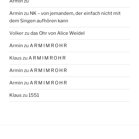
Armin
zu
Armin
zu
NK – von jemandem, der einfach nicht mit
dem Singen aufhören kann
Volker
zu
das Ohr von Alice Weidel
Armin
zu
A R M I M R O H R
Klaus
zu
A R M I M R O H R
Armin
zu
A R M I M R O H R
Armin
zu
A R M I M R O H R
Klaus
zu
1551