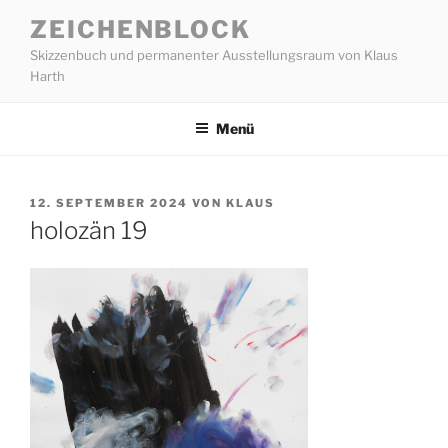
Zum
ZEICHENBLOCK
Inhalt
Skizzenbuch und permanenter Ausstellungsraum von Klaus
springen
Harth
Menü
VERÖFFENTLICHT
12. SEPTEMBER 2024
VON
KLAUS
AM
holozän 19