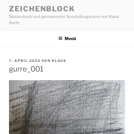
Zum
ZEICHENBLOCK
Inhalt
Skizzenbuch und permanenter Ausstellungsraum von Klaus
springen
Harth
Menü
VERÖFFENTLICHT
7. APRIL 2022
VON
KLAUS
AM
gurre_001