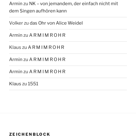
Armin
zu
NK – von jemandem, der einfach nicht mit
dem Singen aufhören kann
Volker
zu
das Ohr von Alice Weidel
Armin
zu
A R M I M R O H R
Klaus
zu
A R M I M R O H R
Armin
zu
A R M I M R O H R
Armin
zu
A R M I M R O H R
Klaus
zu
1551
ZEICHENBLOCK