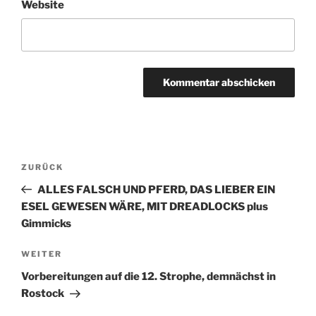
Website
Beitragsnavigation
ZURÜCK
Vorheriger
Beitrag
ALLES FALSCH UND PFERD, DAS LIEBER EIN
ESEL GEWESEN WÄRE, MIT DREADLOCKS plus
Gimmicks
WEITER
Nächster
Beitrag
Vorbereitungen auf die 12. Strophe, demnächst in
Rostock