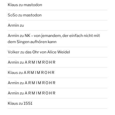
Klaus
zu
mastodon
SoSo
zu
mastodon
Armin
zu
Armin
zu
NK – von jemandem, der einfach nicht mit
dem Singen aufhören kann
Volker
zu
das Ohr von Alice Weidel
Armin
zu
A R M I M R O H R
Klaus
zu
A R M I M R O H R
Armin
zu
A R M I M R O H R
Armin
zu
A R M I M R O H R
Klaus
zu
1551