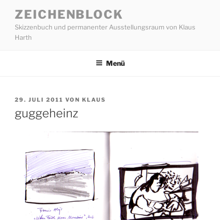
Zum
ZEICHENBLOCK
Inhalt
Skizzenbuch und permanenter Ausstellungsraum von Klaus
springen
Harth
Menü
VERÖFFENTLICHT
29. JULI 2011
VON
KLAUS
AM
guggeheinz