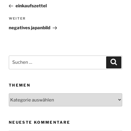
Beitrag
einkaufszettel
WEITER
Nächster
Beitrag
negatives japanbild
Suchen
Suche
nach:
THEMEN
Themen
NEUESTE KOMMENTARE