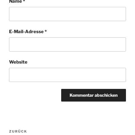
Name
*
E-Mail-Adresse
*
Website
Beitragsnavigation
ZURÜCK
Vorheriger