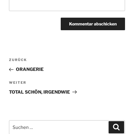
Beitragsnavigation
ZURÜCK
Vorheriger
Beitrag
ORANGERIE
WEITER
Nächster
Beitrag
TOTAL SCHÖN, IRGENDWIE
Suchen
Suche
nach: