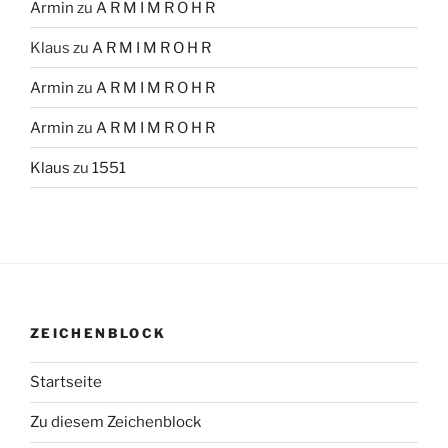
Armin
zu
A R M I M R O H R
Klaus
zu
A R M I M R O H R
Armin
zu
A R M I M R O H R
Armin
zu
A R M I M R O H R
Klaus
zu
1551
ZEICHENBLOCK
Startseite
Zu diesem Zeichenblock