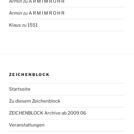
Armin
zu
A R M I M R O H R
Armin
zu
A R M I M R O H R
Klaus
zu
1551
ZEICHENBLOCK
Startseite
Zu diesem Zeichenblock
ZEICHENBLOCK Archive ab 2009 06
Veranstaltungen