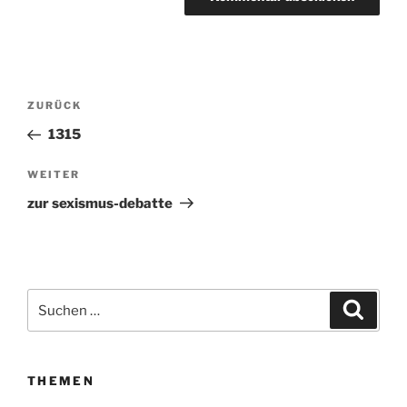
Beitragsnavigation
ZURÜCK
Vorheriger
Beitrag
1315
WEITER
Nächster
Beitrag
zur sexismus-debatte
Suchen
Suche
nach:
THEMEN