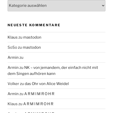
Themen
NEUESTE KOMMENTARE
Klaus
zu
mastodon
SoSo
zu
mastodon
Armin
zu
Armin
zu
NK – von jemandem, der einfach nicht mit
dem Singen aufhören kann
Volker
zu
das Ohr von Alice Weidel
Armin
zu
A R M I M R O H R
Klaus
zu
A R M I M R O H R