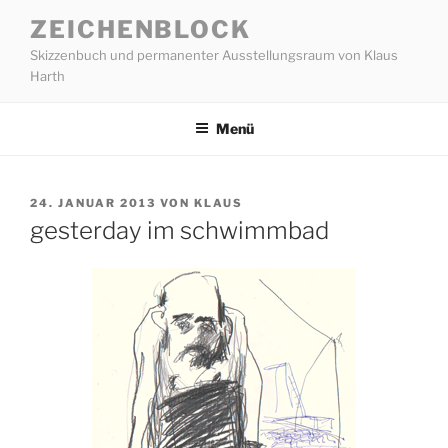
Zum
ZEICHENBLOCK
Inhalt
Skizzenbuch und permanenter Ausstellungsraum von Klaus
springen
Harth
Menü
VERÖFFENTLICHT
24. JANUAR 2013
VON
KLAUS
AM
gesterday im schwimmbad