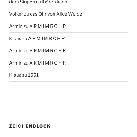
dem Singen aufhören kann
Volker
zu
das Ohr von Alice Weidel
Armin
zu
A R M I M R O H R
Klaus
zu
A R M I M R O H R
Armin
zu
A R M I M R O H R
Armin
zu
A R M I M R O H R
Klaus
zu
1551
ZEICHENBLOCK