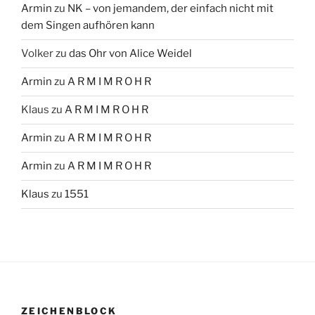
Armin
zu
NK – von jemandem, der einfach nicht mit
dem Singen aufhören kann
Volker
zu
das Ohr von Alice Weidel
Armin
zu
A R M I M R O H R
Klaus
zu
A R M I M R O H R
Armin
zu
A R M I M R O H R
Armin
zu
A R M I M R O H R
Klaus
zu
1551
ZEICHENBLOCK