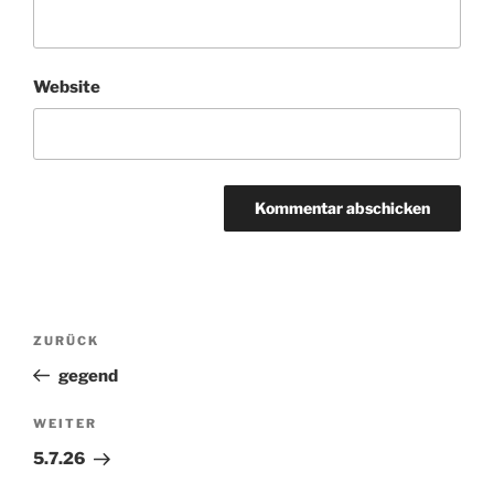
Website
Beitragsnavigation
ZURÜCK
Vorheriger
Beitrag
gegend
WEITER
Nächster
Beitrag
5.7.26