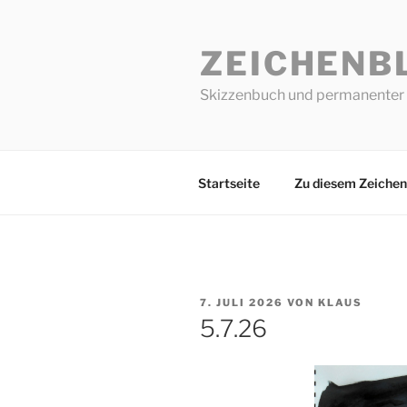
Zum
Inhalt
ZEICHENB
springen
Skizzenbuch und permanenter 
Startseite
Zu diesem Zeichen
VERÖFFENTLICHT
7. JULI 2026
VON
KLAUS
AM
5.7.26