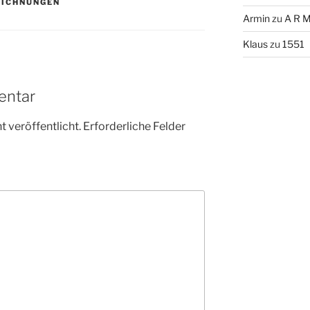
EICHNUNGEN
Armin
zu
A R M
Klaus
zu
1551
entar
 veröffentlicht.
Erforderliche Felder