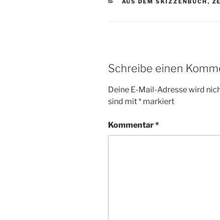
KATEGORIEN
AUS DEM SKIZZENBUCH
,
Z
Schreibe einen Komm
Deine E-Mail-Adresse wird nicht
sind mit
*
markiert
Kommentar
*