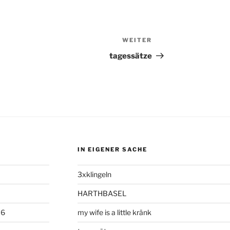
WEITER
Nächster
Beitrag
tagessätze
IN EIGENER SACHE
3xklingeln
HARTHBASEL
06
my wife is a little kränk