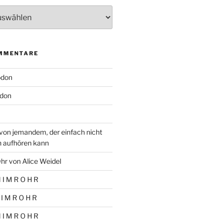
MMENTARE
odon
don
von jemandem, der einfach nicht
n aufhören kann
hr von Alice Weidel
 I M R O H R
 I M R O H R
 I M R O H R