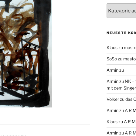
Themen
NEUESTE KO
Klaus
zu
mast
SoSo
zu
masto
Armin
zu
Armin
zu
NK – 
mit dem Singe
Volker
zu
das O
Armin
zu
A R M
Klaus
zu
A R M
Armin
zu
A R M