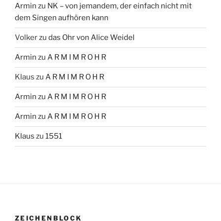
Armin
zu
NK – von jemandem, der einfach nicht mit
dem Singen aufhören kann
Volker
zu
das Ohr von Alice Weidel
Armin
zu
A R M I M R O H R
Klaus
zu
A R M I M R O H R
Armin
zu
A R M I M R O H R
Armin
zu
A R M I M R O H R
Klaus
zu
1551
ZEICHENBLOCK