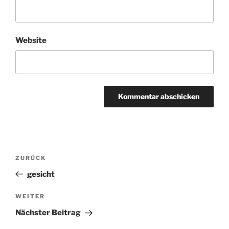
Website
Beitragsnavigation
ZURÜCK
Vorheriger
Beitrag
gesicht
WEITER
Nächster
Beitrag
Nächster Beitrag