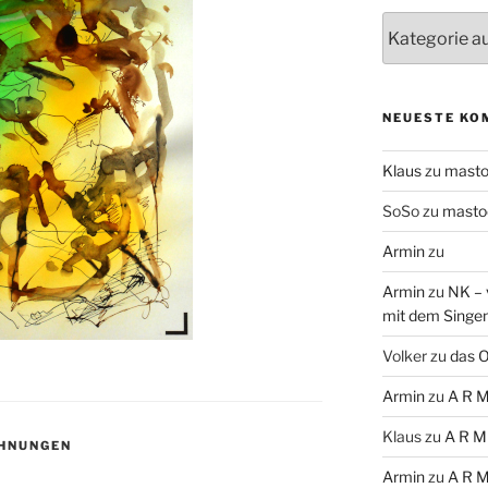
Themen
NEUESTE KO
Klaus
zu
mast
SoSo
zu
masto
Armin
zu
Armin
zu
NK – 
mit dem Singe
Volker
zu
das O
Armin
zu
A R M
Klaus
zu
A R M
CHNUNGEN
Armin
zu
A R M