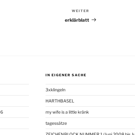
WEITER
Nächster
Beitrag
erklärblatt
IN EIGENER SACHE
3xklingeln
HARTHBASEL
06
my wife is a little kränk
tagessätze
ZEICHENBLOCK NUMMER 1 (Juni 2008 bis Ju