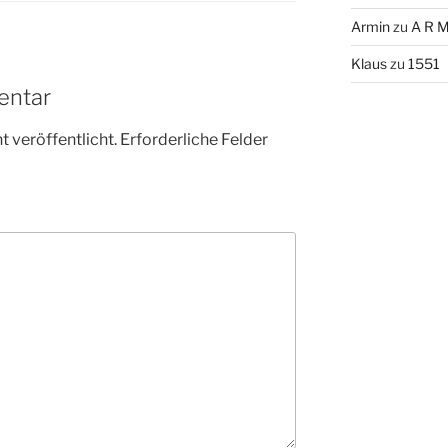
Armin
zu
A R M
Klaus
zu
1551
entar
 veröffentlicht.
Erforderliche Felder