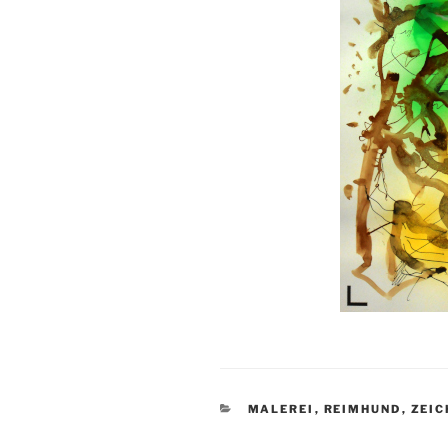
KATEGORIEN
MALEREI
,
REIMHUND
,
ZEI