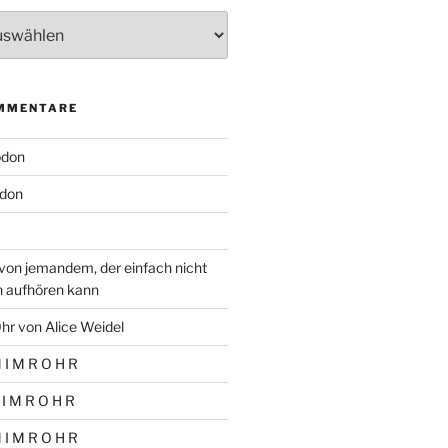
MMENTARE
odon
don
von jemandem, der einfach nicht
n aufhören kann
hr von Alice Weidel
 I M R O H R
 I M R O H R
 I M R O H R