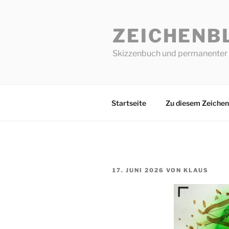
Zum
Inhalt
ZEICHENB
springen
Skizzenbuch und permanenter 
Startseite
Zu diesem Zeichen
VERÖFFENTLICHT
17. JUNI 2026
VON
KLAUS
AM