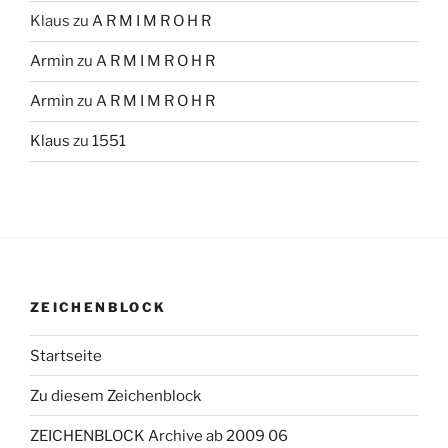
Klaus
zu
A R M I M R O H R
Armin
zu
A R M I M R O H R
Armin
zu
A R M I M R O H R
Klaus
zu
1551
ZEICHENBLOCK
Startseite
Zu diesem Zeichenblock
ZEICHENBLOCK Archive ab 2009 06