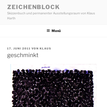
Zum
ZEICHENBLOCK
Inhalt
Skizzenbuch und permanenter Ausstellungsraum von Klaus
springen
Harth
Menü
VERÖFFENTLICHT
17. JUNI 2011
VON
KLAUS
AM
geschminkt