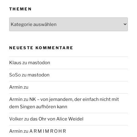
THEMEN
Themen
NEUESTE KOMMENTARE
Klaus
zu
mastodon
SoSo
zu
mastodon
Armin
zu
Armin
zu
NK – von jemandem, der einfach nicht mit
dem Singen aufhören kann
Volker
zu
das Ohr von Alice Weidel
Armin
zu
A R M I M R O H R