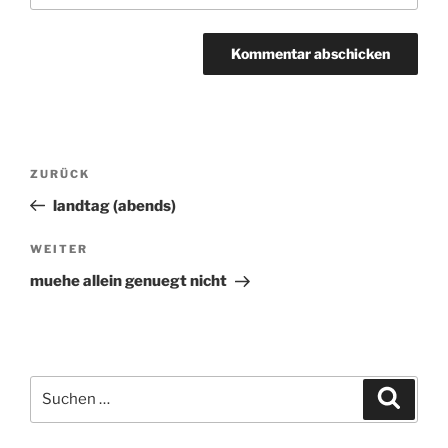
Beitragsnavigation
ZURÜCK
Vorheriger
Beitrag
landtag (abends)
WEITER
Nächster
Beitrag
muehe allein genuegt nicht
Suchen
Suche
nach: