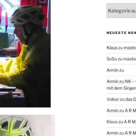
Themen
NEUESTE KO
Klaus
zu
mast
SoSo
zu
masto
Armin
zu
Armin
zu
NK – 
mit dem Singe
Volker
zu
das O
Armin
zu
A R M
Klaus
zu
A R M
Armin
zu
A R M