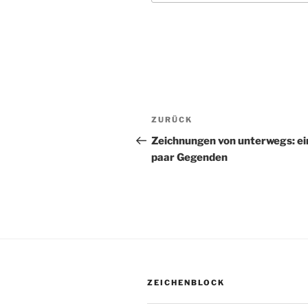
Beitragsnavigation
ZURÜCK
Vorheriger
Beitrag
Zeichnungen von unterwegs: ei
paar Gegenden
ZEICHENBLOCK