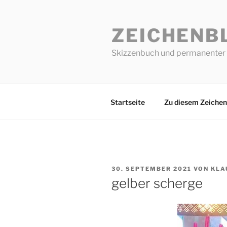
Zum
Inhalt
ZEICHENB
springen
Skizzenbuch und permanenter 
Startseite
Zu diesem Zeichen
VERÖFFENTLICHT
30. SEPTEMBER 2021
VON
KLA
AM
gelber scherge