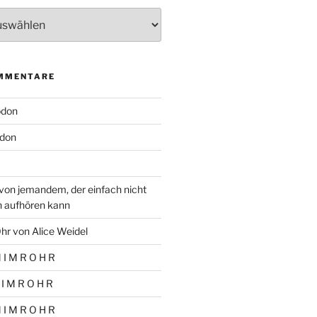
MMENTARE
odon
don
von jemandem, der einfach nicht
n aufhören kann
hr von Alice Weidel
 I M R O H R
 I M R O H R
 I M R O H R