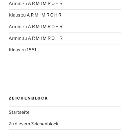
Armin
zu
A R M I M R O H R
Klaus
zu
A R M I M R O H R
Armin
zu
A R M I M R O H R
Armin
zu
A R M I M R O H R
Klaus
zu
1551
ZEICHENBLOCK
Startseite
Zu diesem Zeichenblock