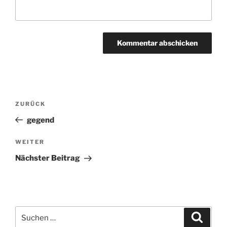
Beitragsnavigation
ZURÜCK
Vorheriger
Beitrag
gegend
WEITER
Nächster
Beitrag
Nächster Beitrag
Suchen
Suche
nach: