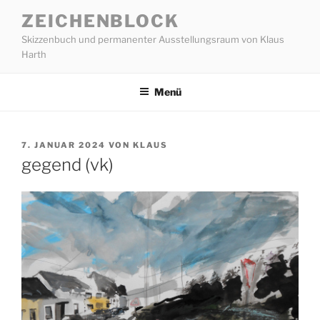
Zum
ZEICHENBLOCK
Inhalt
Skizzenbuch und permanenter Ausstellungsraum von Klaus
springen
Harth
Menü
VERÖFFENTLICHT
7. JANUAR 2024
VON
KLAUS
AM
gegend (vk)