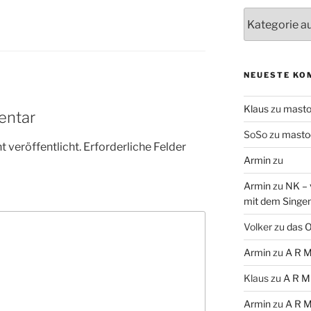
Themen
NEUESTE KO
Klaus
zu
mast
entar
SoSo
zu
masto
 veröffentlicht.
Erforderliche Felder
Armin
zu
Armin
zu
NK – 
mit dem Singe
Volker
zu
das O
Armin
zu
A R M
Klaus
zu
A R M
Armin
zu
A R M