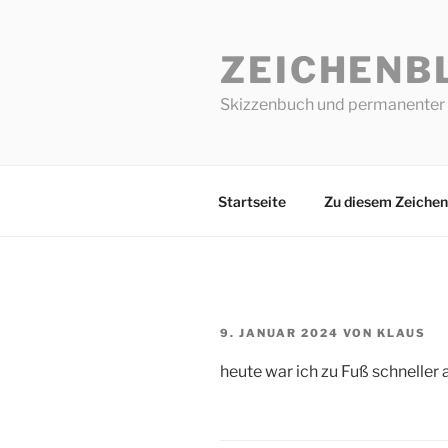
Zum
Inhalt
ZEICHENB
springen
Skizzenbuch und permanenter 
Startseite
Zu diesem Zeichen
VERÖFFENTLICHT
9. JANUAR 2024
VON
KLAUS
AM
heute war ich zu Fuß schneller 