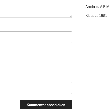
Armin
zu
A R M
Klaus
zu
1551