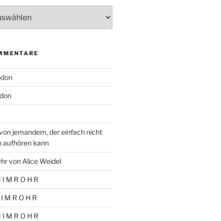
MMENTARE
odon
don
von jemandem, der einfach nicht
n aufhören kann
hr von Alice Weidel
 I M R O H R
 I M R O H R
 I M R O H R