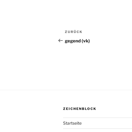
Beitragsnavigation
ZURÜCK
Vorheriger
Beitrag
gegend (vk)
ZEICHENBLOCK
Startseite