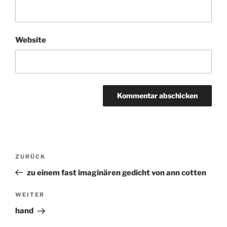
Website
Beitragsnavigation
ZURÜCK
Vorheriger
Beitrag
zu einem fast imaginären gedicht von ann cotten
WEITER
Nächster
Beitrag
hand