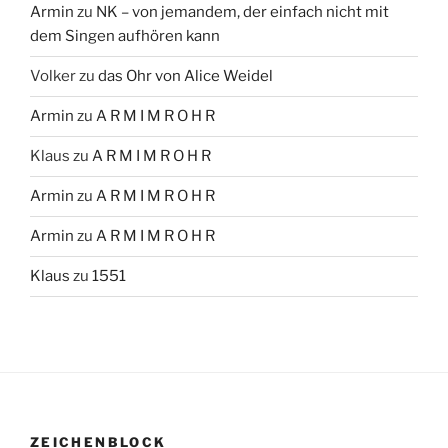
Armin
zu
NK – von jemandem, der einfach nicht mit
dem Singen aufhören kann
Volker
zu
das Ohr von Alice Weidel
Armin
zu
A R M I M R O H R
Klaus
zu
A R M I M R O H R
Armin
zu
A R M I M R O H R
Armin
zu
A R M I M R O H R
Klaus
zu
1551
ZEICHENBLOCK