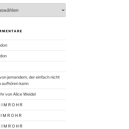
MMENTARE
odon
don
von jemandem, der einfach nicht
n aufhören kann
hr von Alice Weidel
 I M R O H R
 I M R O H R
 I M R O H R