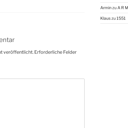
Armin
zu
A R M
Klaus
zu
1551
entar
 veröffentlicht.
Erforderliche Felder