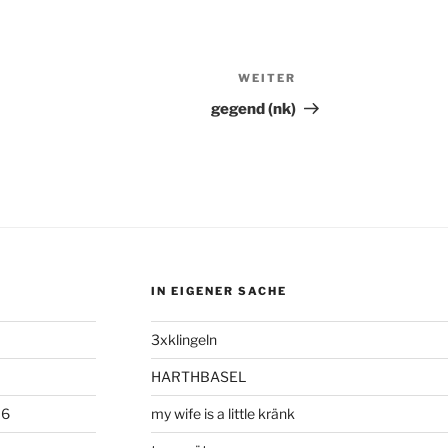
WEITER
Nächster
Beitrag
gegend (nk)
IN EIGENER SACHE
3xklingeln
HARTHBASEL
06
my wife is a little kränk