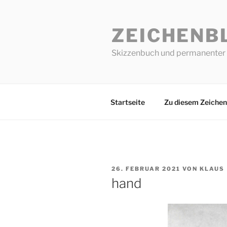
Zum
Inhalt
ZEICHENB
springen
Skizzenbuch und permanenter 
Startseite
Zu diesem Zeichen
VERÖFFENTLICHT
26. FEBRUAR 2021
VON
KLAUS
AM
hand