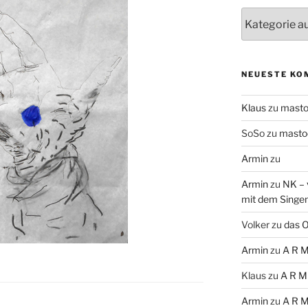
Themen
NEUESTE KO
Klaus
zu
mast
SoSo
zu
masto
Armin
zu
Armin
zu
NK – 
mit dem Singe
Volker
zu
das O
Armin
zu
A R M
Klaus
zu
A R M
Armin
zu
A R M