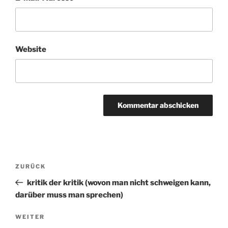
Website
Beitragsnavigation
ZURÜCK
Vorheriger
Beitrag
kritik der kritik (wovon man nicht schweigen kann,
darüber muss man sprechen)
WEITER
Nächster