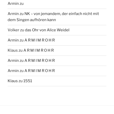
Armin
zu
Armin
zu
NK – von jemandem, der einfach nicht mit
dem Singen aufhören kann
Volker
zu
das Ohr von Alice Weidel
Armin
zu
A R M I M R O H R
Klaus
zu
A R M I M R O H R
Armin
zu
A R M I M R O H R
Armin
zu
A R M I M R O H R
Klaus
zu
1551