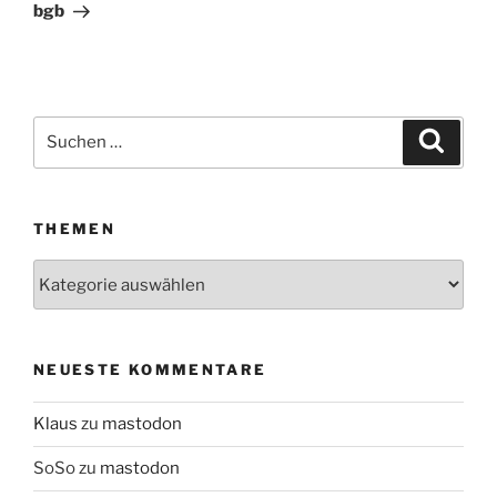
Beitrag
bgb
Suchen
Suche
nach:
THEMEN
Themen
NEUESTE KOMMENTARE
Klaus
zu
mastodon
SoSo
zu
mastodon