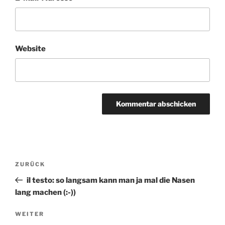
Website
Beitragsnavigation
ZURÜCK
Vorheriger
Beitrag
il testo: so langsam kann man ja mal die Nasen
lang machen (:-))
WEITER
Nächster