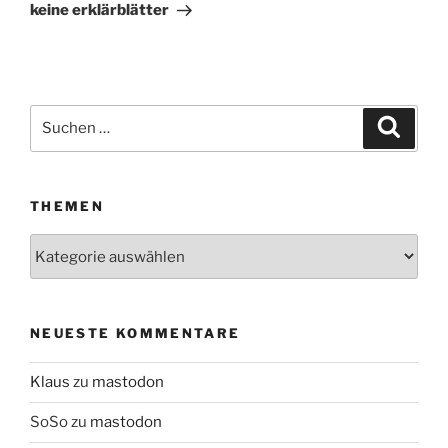
Beitrag
keine erklärblätter
Suchen
Suche
nach:
THEMEN
Themen
NEUESTE KOMMENTARE
Klaus
zu
mastodon
SoSo
zu
mastodon