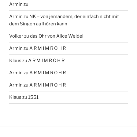
Armin
zu
Armin
zu
NK – von jemandem, der einfach nicht mit
dem Singen aufhören kann
Volker
zu
das Ohr von Alice Weidel
Armin
zu
A R M I M R O H R
Klaus
zu
A R M I M R O H R
Armin
zu
A R M I M R O H R
Armin
zu
A R M I M R O H R
Klaus
zu
1551