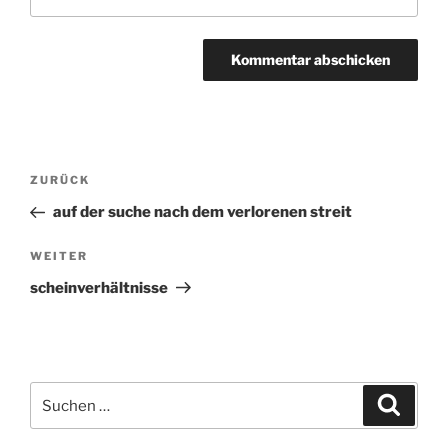
Beitragsnavigation
ZURÜCK
Vorheriger
Beitrag
auf der suche nach dem verlorenen streit
WEITER
Nächster
Beitrag
scheinverhältnisse
Suchen
Suche
nach: