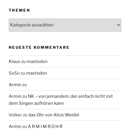
THEMEN
Themen
NEUESTE KOMMENTARE
Klaus
zu
mastodon
SoSo
zu
mastodon
Armin
zu
Armin
zu
NK – von jemandem, der einfach nicht mit
dem Singen aufhören kann
Volker
zu
das Ohr von Alice Weidel
Armin
zu
A R M I M R O H R