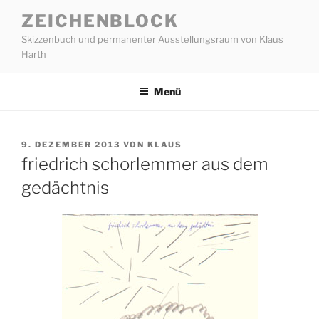
Zum
ZEICHENBLOCK
Inhalt
Skizzenbuch und permanenter Ausstellungsraum von Klaus
springen
Harth
Menü
VERÖFFENTLICHT
9. DEZEMBER 2013
VON
KLAUS
AM
friedrich schorlemmer aus dem
gedächtnis