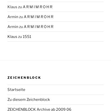
Klaus
zu
A R M I M R O H R
Armin
zu
A R M I M R O H R
Armin
zu
A R M I M R O H R
Klaus
zu
1551
ZEICHENBLOCK
Startseite
Zu diesem Zeichenblock
ZEICHENBLOCK Archive ab 2009 06