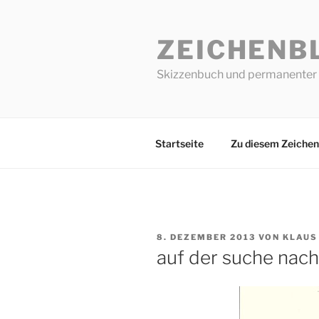
Zum
Inhalt
ZEICHENB
springen
Skizzenbuch und permanenter 
Startseite
Zu diesem Zeichen
VERÖFFENTLICHT
8. DEZEMBER 2013
VON
KLAUS
AM
auf der suche nach