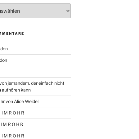
MMENTARE
odon
don
von jemandem, der einfach nicht
n aufhören kann
hr von Alice Weidel
 I M R O H R
 I M R O H R
 I M R O H R