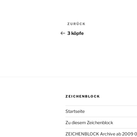
Beitragsnavigation
ZURÜCK
Vorheriger
Beitrag
3 köpfe
ZEICHENBLOCK
Startseite
Zu diesem Zeichenblock
ZEICHENBLOCK Archive ab 2009 