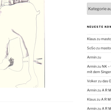
Themen
NEUESTE KO
Klaus
zu
mast
SoSo
zu
masto
Armin
zu
Armin
zu
NK – 
mit dem Singe
Volker
zu
das O
Armin
zu
A R M
Klaus
zu
A R M
Armin
zu
A R M