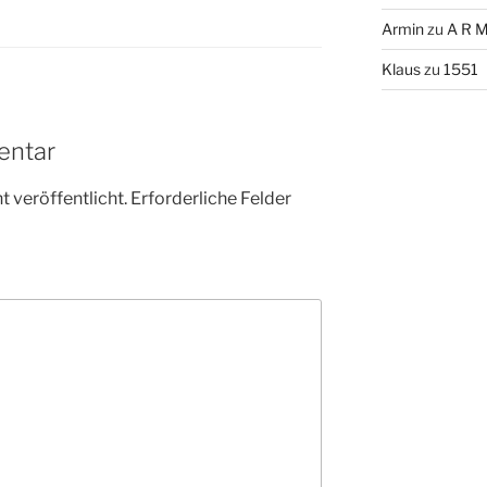
Armin
zu
A R M
Klaus
zu
1551
entar
 veröffentlicht.
Erforderliche Felder