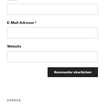
E-Mail-Adresse
*
Website
Beitragsnavigation
ZURÜCK
Vorheriger