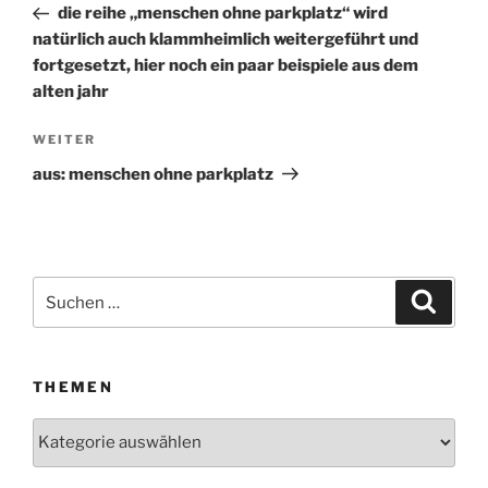
Beitrag
die reihe „menschen ohne parkplatz“ wird
natürlich auch klammheimlich weitergeführt und
fortgesetzt, hier noch ein paar beispiele aus dem
alten jahr
WEITER
Nächster
Beitrag
aus: menschen ohne parkplatz
Suchen
Suche
nach:
THEMEN
Themen