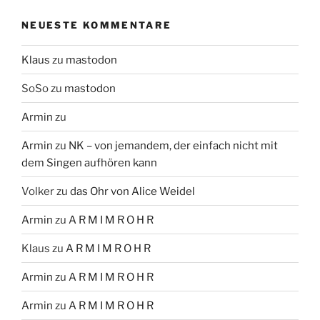
NEUESTE KOMMENTARE
Klaus
zu
mastodon
SoSo
zu
mastodon
Armin
zu
Armin
zu
NK – von jemandem, der einfach nicht mit
dem Singen aufhören kann
Volker
zu
das Ohr von Alice Weidel
Armin
zu
A R M I M R O H R
Klaus
zu
A R M I M R O H R
Armin
zu
A R M I M R O H R
Armin
zu
A R M I M R O H R