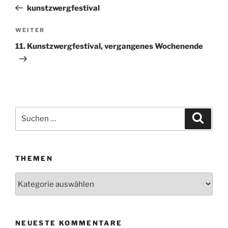
Beitrag
kunstzwergfestival
WEITER
Nächster
Beitrag
11. Kunstzwergfestival, vergangenes Wochenende
Suchen
Suche
nach:
THEMEN
Themen
NEUESTE KOMMENTARE