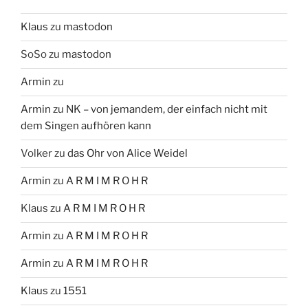
Klaus
zu
mastodon
SoSo
zu
mastodon
Armin
zu
Armin
zu
NK – von jemandem, der einfach nicht mit
dem Singen aufhören kann
Volker
zu
das Ohr von Alice Weidel
Armin
zu
A R M I M R O H R
Klaus
zu
A R M I M R O H R
Armin
zu
A R M I M R O H R
Armin
zu
A R M I M R O H R
Klaus
zu
1551