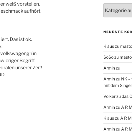
er weiß vorstellen.
Themen
r Geschmack aufhört.
NEUESTE KO
ert. Das ist ok.
k.
Klaus
zu
mast
 – volkswagengrün
SoSo
zu
masto
hwieriger Begriff.
dralen unserer Zeit!
Armin
zu
ND
Armin
zu
NK – 
mit dem Singe
Volker
zu
das O
Armin
zu
A R M
Klaus
zu
A R M
Armin
zu
A R M