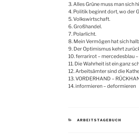
3. Alles Grüne muss man sich hi
4. Politik beginnt dort, wo de
5. Volkswirtschaft.
6. Großhandel.
7. Polarlicht.
8. Mein Vermögen hat sich halbi
9. Der Optimismus kehrt zurüc
10. ferrarirot – mercedesblau
11. Die Wahrheit ist ein ganz sc
12. Arbeitsämter sind die Kathe
13. VORDERHAND – RÜCKHA
14. informieren – deformieren
KATEGORIEN
ARBEITSTAGEBUCH