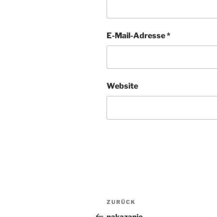
E-Mail-Adresse
*
Website
Beitragsnavigation
ZURÜCK
Vorheriger
Beitrag
nakazanie