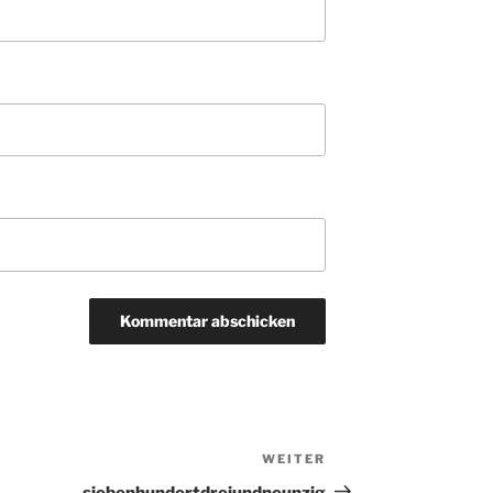
WEITER
Nächster
Beitrag
siebenhundertdreiundneunzig