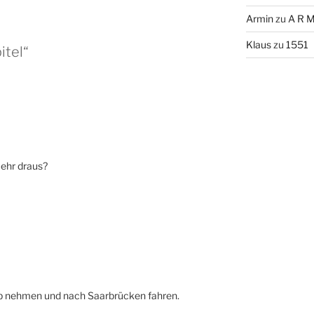
Armin
zu
A R M
Klaus
zu
1551
itel“
mehr draus?
ub nehmen und nach Saarbrücken fahren.