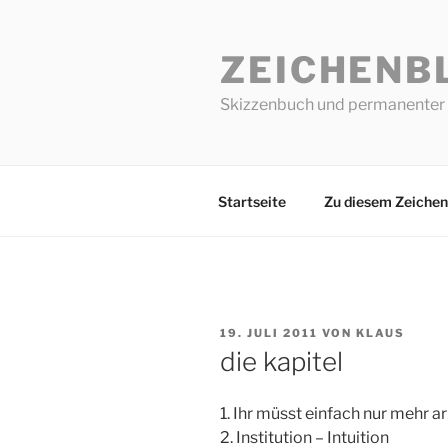
Zum
Inhalt
ZEICHENB
springen
Skizzenbuch und permanenter 
Startseite
Zu diesem Zeichen
VERÖFFENTLICHT
19. JULI 2011
VON
KLAUS
AM
die kapitel
1. Ihr müsst einfach nur mehr a
2. Institution – Intuition