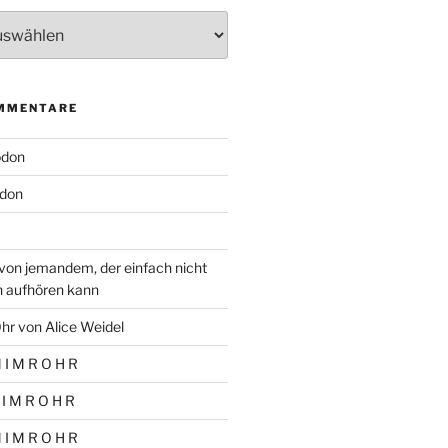
MMENTARE
odon
don
von jemandem, der einfach nicht
n aufhören kann
hr von Alice Weidel
 I M R O H R
 I M R O H R
 I M R O H R