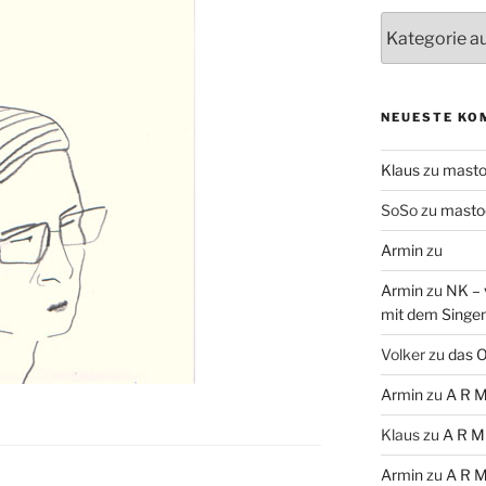
Themen
NEUESTE KO
Klaus
zu
mast
SoSo
zu
masto
Armin
zu
Armin
zu
NK – 
mit dem Singe
Volker
zu
das O
Armin
zu
A R M
Klaus
zu
A R M
Armin
zu
A R M