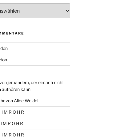
MMENTARE
odon
don
von jemandem, der einfach nicht
n aufhören kann
hr von Alice Weidel
 I M R O H R
 I M R O H R
 I M R O H R