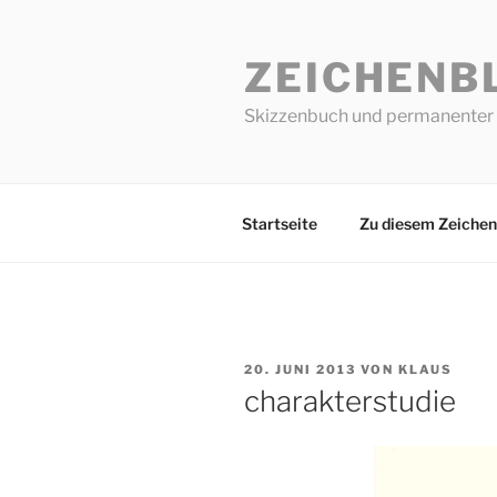
Zum
Inhalt
ZEICHENB
springen
Skizzenbuch und permanenter 
Startseite
Zu diesem Zeichen
VERÖFFENTLICHT
20. JUNI 2013
VON
KLAUS
AM
charakterstudie