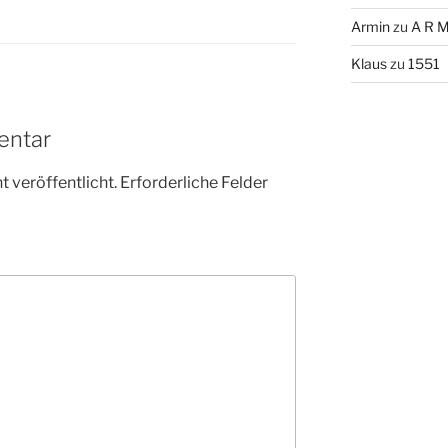
Armin
zu
A R M
Klaus
zu
1551
entar
 veröffentlicht.
Erforderliche Felder