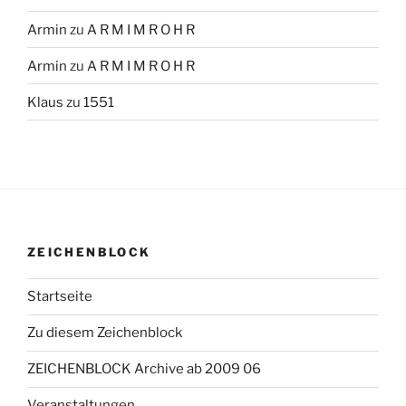
Armin
zu
A R M I M R O H R
Armin
zu
A R M I M R O H R
Klaus
zu
1551
ZEICHENBLOCK
Startseite
Zu diesem Zeichenblock
ZEICHENBLOCK Archive ab 2009 06
Veranstaltungen