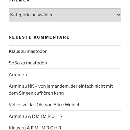
THEMEN
Themen
NEUESTE KOMMENTARE
Klaus
zu
mastodon
SoSo
zu
mastodon
Armin
zu
Armin
zu
NK – von jemandem, der einfach nicht mit
dem Singen aufhören kann
Volker
zu
das Ohr von Alice Weidel
Armin
zu
A R M I M R O H R
Klaus
zu
A R M I M R O H R