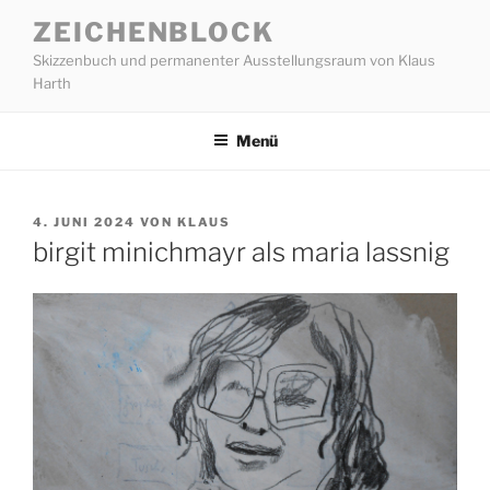
Zum
ZEICHENBLOCK
Inhalt
Skizzenbuch und permanenter Ausstellungsraum von Klaus
springen
Harth
Menü
VERÖFFENTLICHT
4. JUNI 2024
VON
KLAUS
AM
birgit minichmayr als maria lassnig