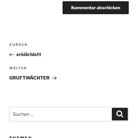
Beitragsnavigation
ZURÜCK
Vorheriger
Beitrag
erklärblatt
WEITER
Nächster
Beitrag
GRUFTWÄCHTER
Suchen
Suche
nach: