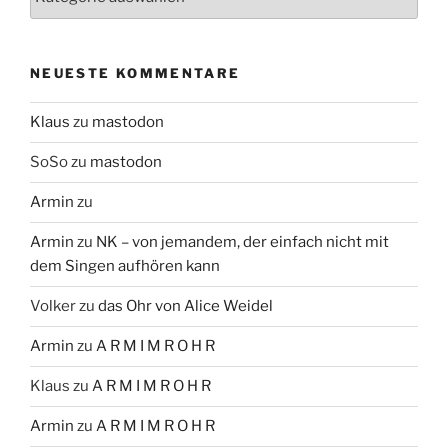
NEUESTE KOMMENTARE
Klaus
zu
mastodon
SoSo
zu
mastodon
Armin
zu
Armin
zu
NK – von jemandem, der einfach nicht mit
dem Singen aufhören kann
Volker
zu
das Ohr von Alice Weidel
Armin
zu
A R M I M R O H R
Klaus
zu
A R M I M R O H R
Armin
zu
A R M I M R O H R