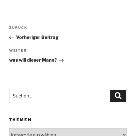
Beitragsnavigation
ZURÜCK
Vorheriger
Beitrag
Vorheriger Beitrag
WEITER
Nächster
Beitrag
was will dieser Mann?
Suchen
Suche
nach:
THEMEN
Themen