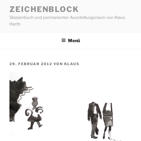
Zum
ZEICHENBLOCK
Inhalt
Skizzenbuch und permanenter Ausstellungsraum von Klaus
springen
Harth
Menü
VERÖFFENTLICHT
29. FEBRUAR 2012
VON
KLAUS
AM