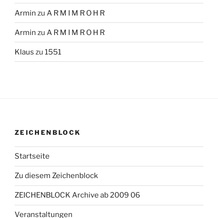
Armin
zu
A R M I M R O H R
Armin
zu
A R M I M R O H R
Klaus
zu
1551
ZEICHENBLOCK
Startseite
Zu diesem Zeichenblock
ZEICHENBLOCK Archive ab 2009 06
Veranstaltungen