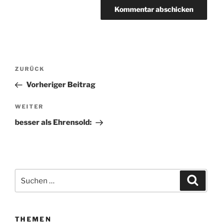
Beitragsnavigation
ZURÜCK
Vorheriger
Beitrag
Vorheriger Beitrag
WEITER
Nächster
Beitrag
besser als Ehrensold:
Suchen
Suche
nach:
THEMEN