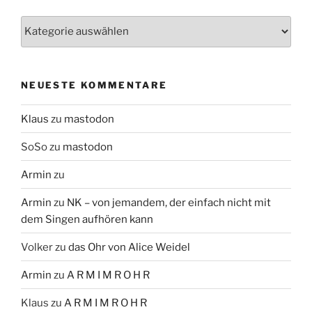
Themen
NEUESTE KOMMENTARE
Klaus
zu
mastodon
SoSo
zu
mastodon
Armin
zu
Armin
zu
NK – von jemandem, der einfach nicht mit
dem Singen aufhören kann
Volker
zu
das Ohr von Alice Weidel
Armin
zu
A R M I M R O H R
Klaus
zu
A R M I M R O H R