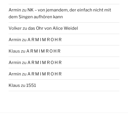
Armin
zu
NK – von jemandem, der einfach nicht mit
dem Singen aufhören kann
Volker
zu
das Ohr von Alice Weidel
Armin
zu
A R M I M R O H R
Klaus
zu
A R M I M R O H R
Armin
zu
A R M I M R O H R
Armin
zu
A R M I M R O H R
Klaus
zu
1551