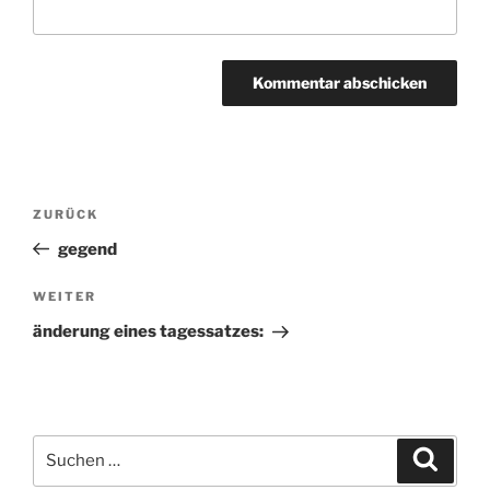
Beitragsnavigation
ZURÜCK
Vorheriger
Beitrag
gegend
WEITER
Nächster
Beitrag
änderung eines tagessatzes:
Suchen
Suche
nach: