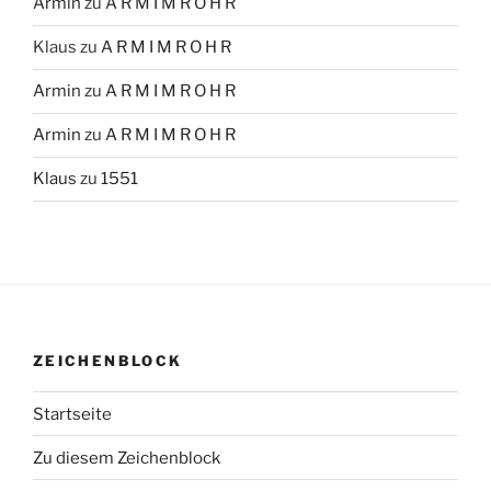
Armin
zu
A R M I M R O H R
Klaus
zu
A R M I M R O H R
Armin
zu
A R M I M R O H R
Armin
zu
A R M I M R O H R
Klaus
zu
1551
ZEICHENBLOCK
Startseite
Zu diesem Zeichenblock