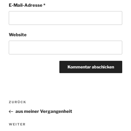
E-Mail-Adresse
*
Website
Beitragsnavigation
ZURÜCK
Vorheriger
Beitrag
aus meiner Vergangenheit
WEITER
Nächster