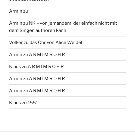
Armin
zu
Armin
zu
NK – von jemandem, der einfach nicht mit
dem Singen aufhören kann
Volker
zu
das Ohr von Alice Weidel
Armin
zu
A R M I M R O H R
Klaus
zu
A R M I M R O H R
Armin
zu
A R M I M R O H R
Armin
zu
A R M I M R O H R
Klaus
zu
1551