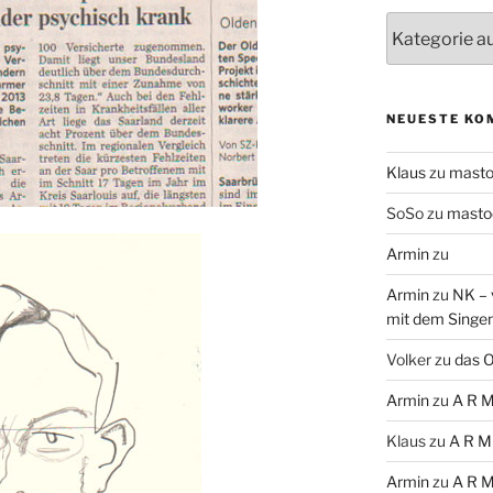
Themen
NEUESTE KO
Klaus
zu
mast
SoSo
zu
masto
Armin
zu
Armin
zu
NK – 
mit dem Singe
Volker
zu
das O
Armin
zu
A R M
Klaus
zu
A R M
Armin
zu
A R M