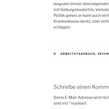
langsam immer überzeigender.
mit Geltungsbedürfnis, Verbald
Politik gehen, er kann auch ein
Krankenkasse deckt, oder einf
schlagen.
KATEGORIEN
ARBEITSTAGEBUCH
,
ZEICH
Schreibe einen Komm
Deine E-Mail-Adresse wird nicht
sind mit
*
markiert