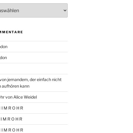
MMENTARE
odon
don
von jemandem, der einfach nicht
n aufhören kann
hr von Alice Weidel
 I M R O H R
 I M R O H R
 I M R O H R