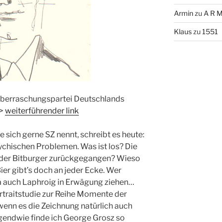
Armin
zu
A R M
Klaus
zu
1551
Überraschungspartei Deutschlands
->
weiterführender link
e sich gerne SZ nennt, schreibt es heute:
chischen Problemen. Was ist los? Die
der Bitburger zurückgegangen? Wieso
Bier gibt’s doch an jeder Ecke. Wer
ja auch Laphroig in Erwägung ziehen…
traitstudie zur Reihe Momente der
wenn es die Zeichnung natürlich auch
rgendwie finde ich George Grosz so