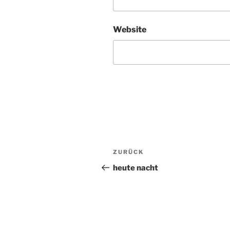
Website
Beitragsnavigation
ZURÜCK
Vorheriger
Beitrag
heute nacht