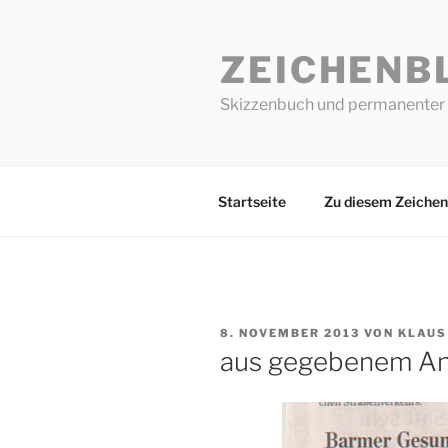
Zum
Inhalt
ZEICHENB
springen
Skizzenbuch und permanenter 
Startseite
Zu diesem Zeichen
VERÖFFENTLICHT
8. NOVEMBER 2013
VON
KLAUS
AM
aus gegebenem An