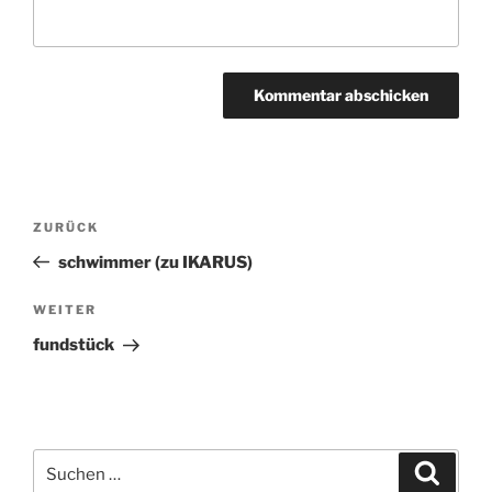
Beitragsnavigation
ZURÜCK
Vorheriger
Beitrag
schwimmer (zu IKARUS)
WEITER
Nächster
Beitrag
fundstück
Suchen
Suche
nach: