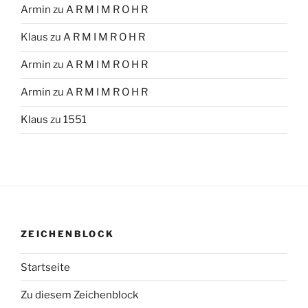
Armin
zu
A R M I M R O H R
Klaus
zu
A R M I M R O H R
Armin
zu
A R M I M R O H R
Armin
zu
A R M I M R O H R
Klaus
zu
1551
ZEICHENBLOCK
Startseite
Zu diesem Zeichenblock