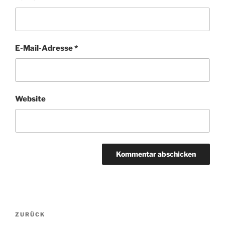
E-Mail-Adresse
*
Website
Beitragsnavigation
ZURÜCK
Vorheriger