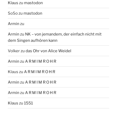
Klaus
zu
mastodon
SoSo
zu
mastodon
Armin
zu
Armin
zu
NK – von jemandem, der einfach nicht mit
dem Singen aufhören kann
Volker
zu
das Ohr von Alice Weidel
Armin
zu
A R M I M R O H R
Klaus
zu
A R M I M R O H R
Armin
zu
A R M I M R O H R
Armin
zu
A R M I M R O H R
Klaus
zu
1551