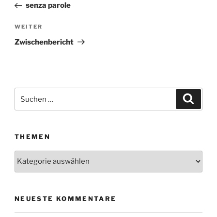
Beitrag
senza parole
WEITER
Nächster
Beitrag
Zwischenbericht
Suchen
Suche
nach:
THEMEN
Themen
NEUESTE KOMMENTARE