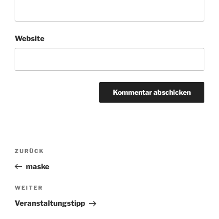
Website
Beitragsnavigation
ZURÜCK
Vorheriger
Beitrag
maske
WEITER
Nächster
Beitrag
Veranstaltungstipp