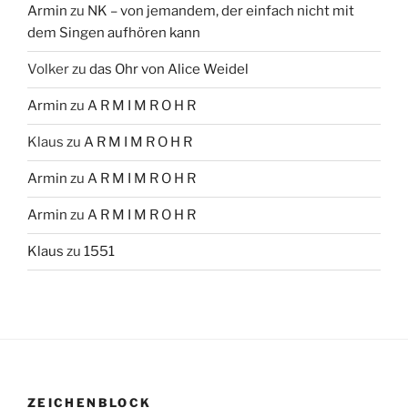
Armin
zu
NK – von jemandem, der einfach nicht mit
dem Singen aufhören kann
Volker
zu
das Ohr von Alice Weidel
Armin
zu
A R M I M R O H R
Klaus
zu
A R M I M R O H R
Armin
zu
A R M I M R O H R
Armin
zu
A R M I M R O H R
Klaus
zu
1551
ZEICHENBLOCK