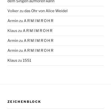
dem Singen aufhören kann
Volker
zu
das Ohr von Alice Weidel
Armin
zu
A R M I M R O H R
Klaus
zu
A R M I M R O H R
Armin
zu
A R M I M R O H R
Armin
zu
A R M I M R O H R
Klaus
zu
1551
ZEICHENBLOCK