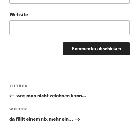
Website
Beitragsnavigation
ZURÜCK
Vorheriger
Beitrag
was man nicht zeichnen kann…
WEITER
Nächster
Beitrag
da fällt einem nix mehr ein…