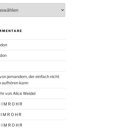
MMENTARE
odon
don
von jemandem, der einfach nicht
n aufhören kann
hr von Alice Weidel
 I M R O H R
 I M R O H R
 I M R O H R