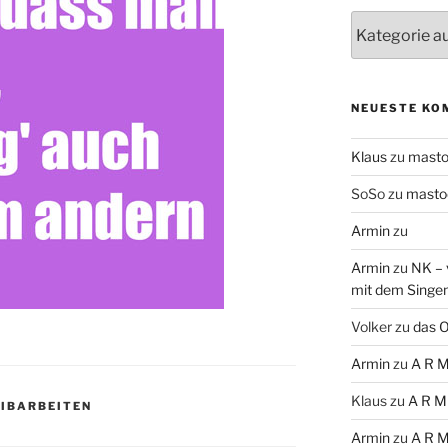
Themen
NEUESTE KO
Klaus
zu
mast
SoSo
zu
masto
Armin
zu
Armin
zu
NK – 
mit dem Singe
Volker
zu
das O
Armin
zu
A R M
Klaus
zu
A R M
IBARBEITEN
Armin
zu
A R M