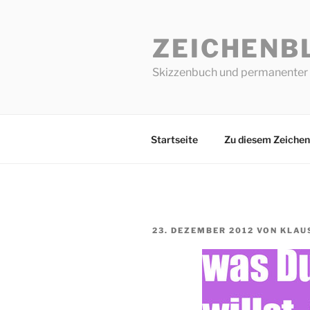
Zum
Inhalt
ZEICHENB
springen
Skizzenbuch und permanenter 
Startseite
Zu diesem Zeichen
VERÖFFENTLICHT
23. DEZEMBER 2012
VON
KLAU
AM