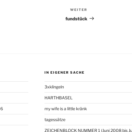
WEITER
Nächster
Beitrag
fundstück
IN EIGENER SACHE
3xklingeln
HARTHBASEL
06
my wife is a little kränk
tagessätze
ZEICHENBLOCK NUMMER 1 (Juni 2008 bis Ju