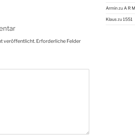
Armin
zu
A R M
Klaus
zu
1551
entar
 veröffentlicht.
Erforderliche Felder