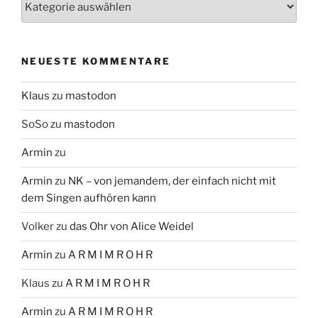
NEUESTE KOMMENTARE
Klaus
zu
mastodon
SoSo
zu
mastodon
Armin
zu
Armin
zu
NK – von jemandem, der einfach nicht mit
dem Singen aufhören kann
Volker
zu
das Ohr von Alice Weidel
Armin
zu
A R M I M R O H R
Klaus
zu
A R M I M R O H R
Armin
zu
A R M I M R O H R