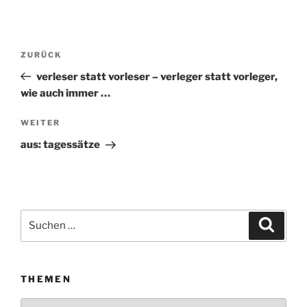
Beitragsnavigation
ZURÜCK
Vorheriger
Beitrag
verleser statt vorleser – verleger statt vorleger,
wie auch immer …
WEITER
Nächster
Beitrag
aus: tagessätze
Suchen
Suche
nach:
THEMEN
Themen