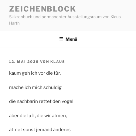
Zum
ZEICHENBLOCK
Inhalt
Skizzenbuch und permanenter Ausstellungsraum von Klaus
springen
Harth
Menü
VERÖFFENTLICHT
12. MAI 2026
VON
KLAUS
AM
kaum geh ich vor die tür,
mache ich mich schuldig
die nachbarin rettet den vogel
aber die luft, die wir atmen,
atmet sonst jemand anderes