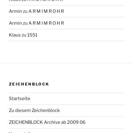
Armin
zu
A R M I M R O H R
Armin
zu
A R M I M R O H R
Klaus
zu
1551
ZEICHENBLOCK
Startseite
Zu diesem Zeichenblock
ZEICHENBLOCK Archive ab 2009 06