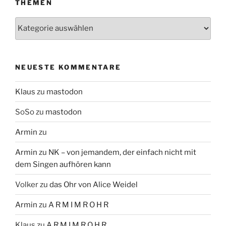
THEMEN
Themen
NEUESTE KOMMENTARE
Klaus
zu
mastodon
SoSo
zu
mastodon
Armin
zu
Armin
zu
NK – von jemandem, der einfach nicht mit
dem Singen aufhören kann
Volker
zu
das Ohr von Alice Weidel
Armin
zu
A R M I M R O H R
Klaus
zu
A R M I M R O H R