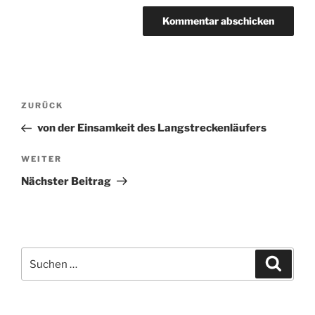
Beitragsnavigation
ZURÜCK
Vorheriger
Beitrag
von der Einsamkeit des Langstreckenläufers
WEITER
Nächster
Beitrag
Nächster Beitrag
Suchen
Suche
nach: