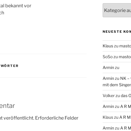
al bekannt vor
Themen
ch
NEUESTE KO
Klaus
zu
mast
SoSo
zu
masto
,
WÖRTER
Armin
zu
Armin
zu
NK – 
mit dem Singe
Volker
zu
das O
entar
Armin
zu
A R M
Klaus
zu
A R M
 veröffentlicht.
Erforderliche Felder
Armin
zu
A R M