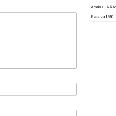
Armin
zu
A R M
Klaus
zu
1551