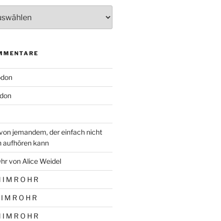
MMENTARE
odon
don
von jemandem, der einfach nicht
n aufhören kann
hr von Alice Weidel
 I M R O H R
 I M R O H R
 I M R O H R