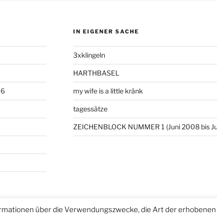
IN EIGENER SACHE
3xklingeln
HARTHBASEL
06
my wife is a little kränk
tagessätze
ZEICHENBLOCK NUMMER 1 (Juni 2008 bis Ju
rmationen über die Verwendungszwecke, die Art der erhobenen 
ntiert von WordPress