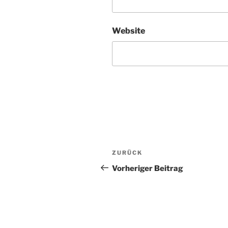
Website
Beitragsnavigation
ZURÜCK
Vorheriger
Beitrag
Vorheriger Beitrag