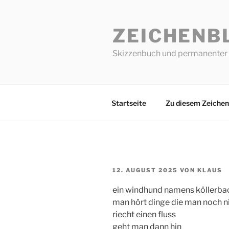
Zum
Inhalt
ZEICHENB
springen
Skizzenbuch und permanenter 
Startseite
Zu diesem Zeichen
VERÖFFENTLICHT
12. AUGUST 2025
VON
KLAUS
AM
ein windhund namens köllerba
man hört dinge die man noch ni
riecht einen fluss
geht man dann hin