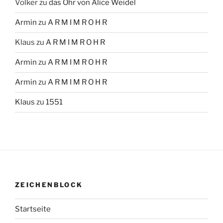
Volker
zu
das Ohr von Alice Weidel
Armin
zu
A R M I M R O H R
Klaus
zu
A R M I M R O H R
Armin
zu
A R M I M R O H R
Armin
zu
A R M I M R O H R
Klaus
zu
1551
ZEICHENBLOCK
Startseite