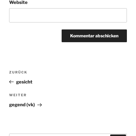
Website
Beitragsnavigation
ZURÜCK
Vorheriger
Beitrag
gesicht
WEITER
Nächster
Beitrag
gegend (vk)