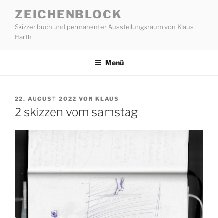
Zum
ZEICHENBLOCK
Inhalt
Skizzenbuch und permanenter Ausstellungsraum von Klaus
springen
Harth
Menü
VERÖFFENTLICHT
22. AUGUST 2022
VON
KLAUS
AM
2 skizzen vom samstag