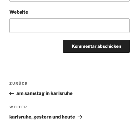
Website
Beitragsnavigation
ZURÜCK
Vorheriger
Beitrag
am samstag in karlsruhe
WEITER
Nächster
Beitrag
karlsruhe, gestern und heute