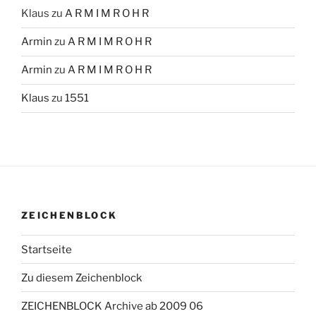
Klaus
zu
A R M I M R O H R
Armin
zu
A R M I M R O H R
Armin
zu
A R M I M R O H R
Klaus
zu
1551
ZEICHENBLOCK
Startseite
Zu diesem Zeichenblock
ZEICHENBLOCK Archive ab 2009 06