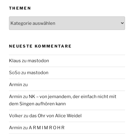
THEMEN
Themen
NEUESTE KOMMENTARE
Klaus
zu
mastodon
SoSo
zu
mastodon
Armin
zu
Armin
zu
NK – von jemandem, der einfach nicht mit
dem Singen aufhören kann
Volker
zu
das Ohr von Alice Weidel
Armin
zu
A R M I M R O H R