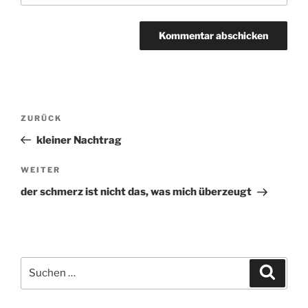
Beitragsnavigation
ZURÜCK
Vorheriger
Beitrag
kleiner Nachtrag
WEITER
Nächster
Beitrag
der schmerz ist nicht das, was mich überzeugt
Suchen
Suche
nach: