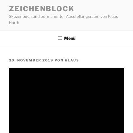
Zum
ZEICHENBLOCK
Inhalt
Skizzenbuch und permanenter Ausstellungsraum von Klaus
springen
Harth
Menü
VERÖFFENTLICHT
30. NOVEMBER 2019
VON
KLAUS
AM