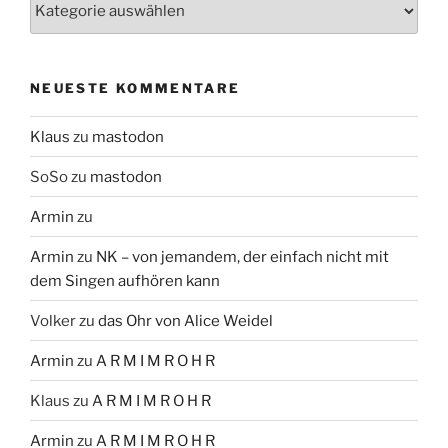
Themen
NEUESTE KOMMENTARE
Klaus
zu
mastodon
SoSo
zu
mastodon
Armin
zu
Armin
zu
NK – von jemandem, der einfach nicht mit
dem Singen aufhören kann
Volker
zu
das Ohr von Alice Weidel
Armin
zu
A R M I M R O H R
Klaus
zu
A R M I M R O H R
Armin
zu
A R M I M R O H R