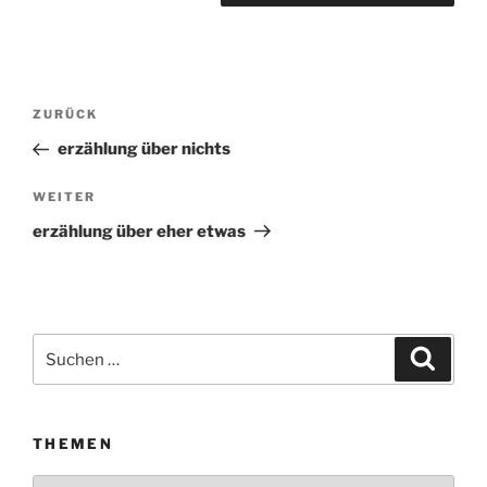
Beitragsnavigation
ZURÜCK
Vorheriger
Beitrag
erzählung über nichts
WEITER
Nächster
Beitrag
erzählung über eher etwas
Suchen
Suche
nach:
THEMEN