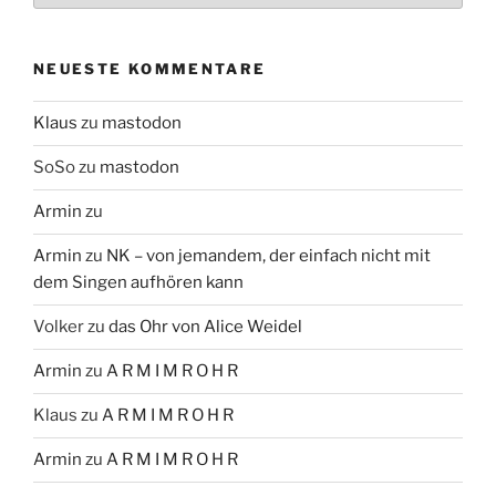
NEUESTE KOMMENTARE
Klaus
zu
mastodon
SoSo
zu
mastodon
Armin
zu
Armin
zu
NK – von jemandem, der einfach nicht mit
dem Singen aufhören kann
Volker
zu
das Ohr von Alice Weidel
Armin
zu
A R M I M R O H R
Klaus
zu
A R M I M R O H R
Armin
zu
A R M I M R O H R