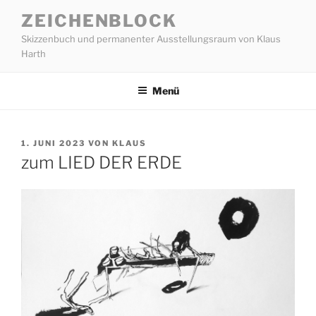
Zum
ZEICHENBLOCK
Inhalt
Skizzenbuch und permanenter Ausstellungsraum von Klaus
springen
Harth
Menü
VERÖFFENTLICHT
1. JUNI 2023
VON
KLAUS
AM
zum LIED DER ERDE