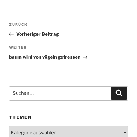
Beitragsnavigation
ZURÜCK
Vorheriger
Beitrag
Vorheriger Beitrag
WEITER
Nächster
Beitrag
baum wird von vögeln gefressen
Suchen
Suche
nach:
THEMEN
Themen