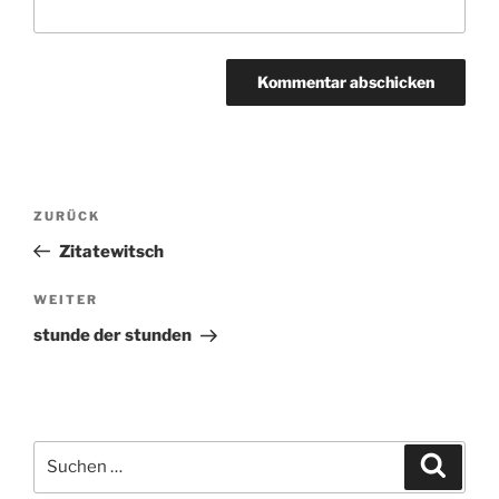
Beitragsnavigation
ZURÜCK
Vorheriger
Beitrag
Zitatewitsch
WEITER
Nächster
Beitrag
stunde der stunden
Suchen
Suche
nach: