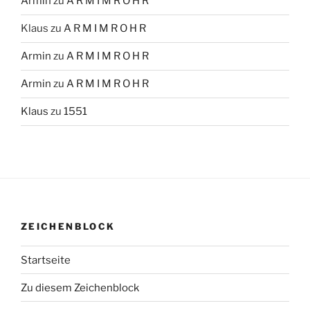
Armin
zu
A R M I M R O H R
Klaus
zu
A R M I M R O H R
Armin
zu
A R M I M R O H R
Armin
zu
A R M I M R O H R
Klaus
zu
1551
ZEICHENBLOCK
Startseite
Zu diesem Zeichenblock