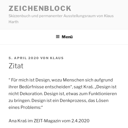
Zum
ZEICHENBLOCK
Inhalt
Skizzenbuch und permanenter Ausstellungsraum von Klaus
springen
Harth
Menü
VERÖFFENTLICHT
5. APRIL 2020
VON
KLAUS
AM
Zitat
“ Für mich ist Design, wozu Menschen sich aufgrund
ihrer Bedürfnisse entscheiden“, sagt Kraš. „Design ist
nicht Dekoration. Design ist, etwas zum Funktionieren
zu bringen. Design ist ein Denkprozess, das Lösen
eines Problems:“
Ana Kraš im ZEIT-Magazin vom 2.4.2020